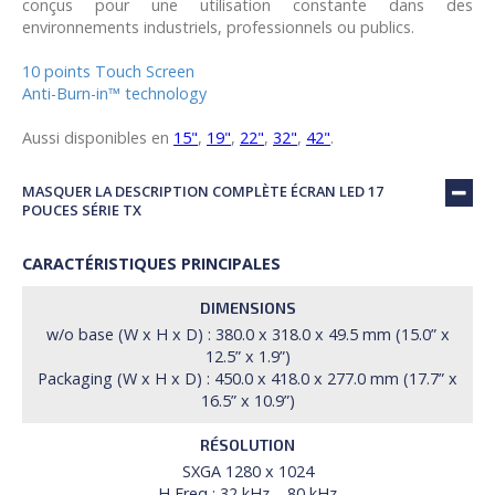
conçus pour une utilisation constante dans des
environnements industriels, professionnels ou publics.
10 points Touch Screen
Anti-Burn-in™ technology
Aussi disponibles en
15"
,
19"
,
22"
,
32"
,
42"
.
MASQUER LA DESCRIPTION COMPLÈTE ÉCRAN LED 17
POUCES SÉRIE TX
CARACTÉRISTIQUES PRINCIPALES
DIMENSIONS
w/o base (W x H x D) : 380.0 x 318.0 x 49.5 mm (15.0” x
12.5” x 1.9”)
Packaging (W x H x D) : 450.0 x 418.0 x 277.0 mm (17.7” x
16.5” x 10.9”)
RÉSOLUTION
SXGA 1280 x 1024
H Freq : 32 kHz – 80 kHz