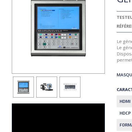
TESTEU
RÉFÉRE
Le géné
Le gén
Dispos
permet 
MASQUE
CARACT
HDMI
HDCP
FORM