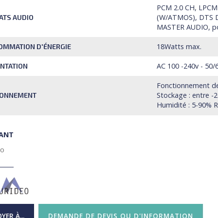
PCM 2.0 CH, LPCM
(W/ATMOS), DTS 
ATS AUDIO
MASTER AUDIO, poss
18Watts max.
OMMATION D'ÉNERGIE
AC 100 -240v - 50
NTATION
Fonctionnement de 
Stockage : entre -
RONNEMENT
Humidité : 5-90% 
CANT
eo
YER À...
DEMANDE DE DEVIS OU D'INFORMATION