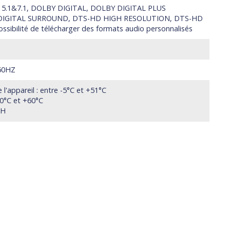
 5.1&7.1, DOLBY DIGITAL, DOLBY DIGITAL PLUS
DIGITAL SURROUND, DTS-HD HIGH RESOLUTION, DTS-HD
ibilité de télécharger des formats audio personnalisés
/60HZ
l'appareil : entre -5°C et +51°C
20°C et +60°C
RH