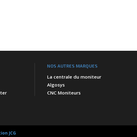
NOS AUTRES MARQUES
La centrale du moniteur
Algosys
ter
CNC Moniteurs
tion JCG