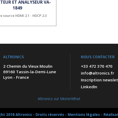
TEUR ET ANALYSEUR VA-
1849
e source HDMI 2.1 - HDCP 2.3
ALTRONICS
NOUS CONTACTER
2 Chemin du Vieux Moulin
+33 472 370 470
69160 Tassin-la-Demi-Lune
info@altronics.fr
Lyon - France
Inscription newslet
LinkedIn
Altronics sur MisterWhat
ht 2018 Altronics - Droits réservés -
Mentions légales
-
Réalisa