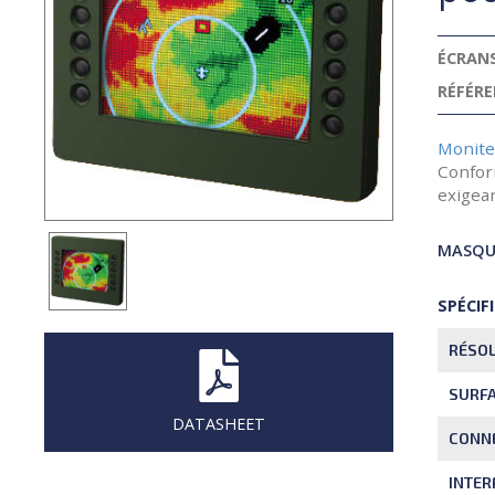
ÉCRANS
RÉFÉRE
Moniteu
Confor
exigean
MASQUE
SPÉCIF
RÉSOL
SURFA
DATASHEET
CONNE
INTER