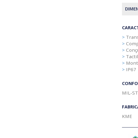
DIME
CARACT
>
Trans
>
Comp
>
Conçu
>
Tactil
>
Mont
>
IP67
CONFO
MIL-ST
FABRI
KME