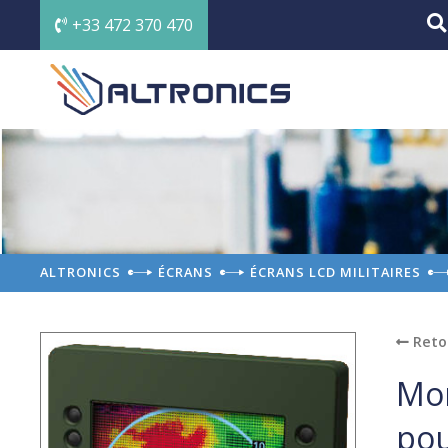
+33 472 370 470
ALTRONICS
ÉCRANS
ÉCRANS LCD MILITAIRES
Reto
Mon
po