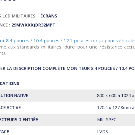
 LCD MILITAIRES
|
ÉCRANS
NCE :
29MV(XXX)DR32MPT
r 8.4 pouces / 10.4 pouces / 12.1 pouces conçu pour véhicules
me aux standards militaires, durci pour une résistance accru
ts.
R LA DESCRIPTION COMPLÈTE MONITEUR 8.4 POUCES / 10.4 POU
ICATIONS
800 x 600 à 1024 x
UTION NATIVE
170.4 x 127.8mm à
CE ACTIVE
MIL-SPEC
CTEURS D'ENTRÉE
LVDS
FACE