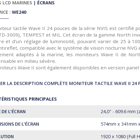
 LCD MARINES
|
ÉCRANS
NCE :
WE240
teur tactile Wave II 24 pouces de la série NVIS est certifié 
TD-3009), TEMPEST et MIL. Cet écran de la gamme North Inven
re et d'un réglage de luminosité, pouvant varier de 25 à 10
antireflet, compatible avec le système de vision nocturne NVG 
tement adaptés à la marine, les moniteurs Wave II de North
ensable en milieu sévère.
niteurs Wave II sont également disponibles en version panel
R LA DESCRIPTION COMPLÈTE MONITEUR TACTILE WAVE II 24 
ÉRISTIQUES PRINCIPALES
24,0" - 609.6 mm (
E DE L'ÉCRAN
574mm x 341mm 
SIONS DE L'ÉCRAN
1920 x 1080 (Full 
LUTION