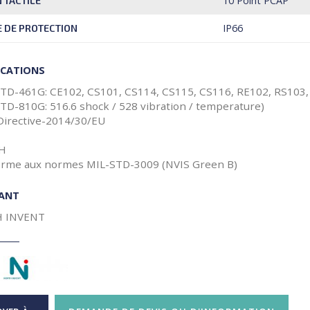
10 Point PCAP
 TACTILE
IP66
E DE PROTECTION
ICATIONS
STD-461G: CE102, CS101, CS114, CS115, CS116, RE102, RS103
STD-810G: 516.6 shock / 528 vibration / temperature)
Directive-2014/30/EU
CH
orme aux normes MIL-STD-3009 (NVIS Green B)
CANT
 INVENT