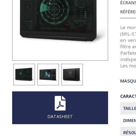
ÉCRANS
RÉFÉRE
Le moni
(MIL-S
en ver
filtre 
Parfai
indisp
Les mo
MASQUE
CARACT
TAILL
DATASHEET
DIMEN
RÉSO