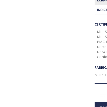
ÉCRAN
INDIC
CERTIF
- MIL-
- MIL-
- EMC 
- RoHS
- REA
- Conf
FABRI
NORTH