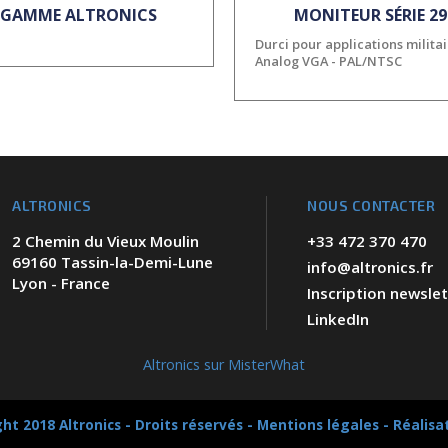
 GAMME ALTRONICS
MONITEUR SÉRIE 2
Durci pour applications milita
Analog VGA - PAL/NTSC
ALTRONICS
NOUS CONTACTER
2 Chemin du Vieux Moulin
+33 472 370 470
69160 Tassin-la-Demi-Lune
info@altronics.fr
Lyon - France
Inscription newslet
LinkedIn
Altronics sur MisterWhat
ht 2018 Altronics - Droits réservés -
Mentions légales
-
Réalisa