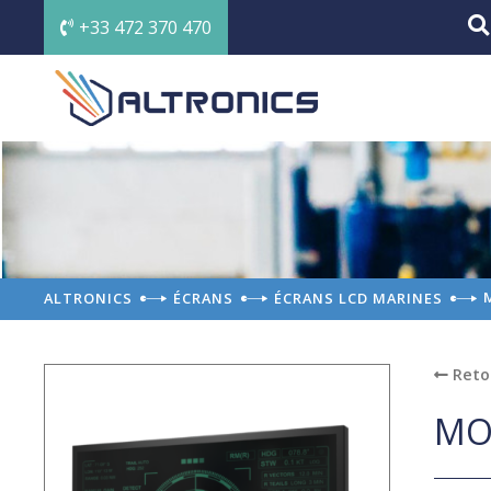
+33 472 370 470
ALTRONICS
ÉCRANS
ÉCRANS LCD MARINES
Reto
MO