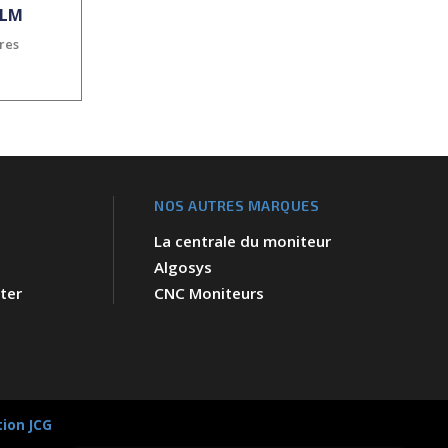
9LM
ires
NOS AUTRES MARQUES
La centrale du moniteur
Algosys
ter
CNC Moniteurs
tion JCG