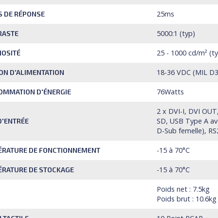
25ms
 DE RÉPONSE
5000:1 (typ)
RASTE
25 - 1000 cd/m² (t
OSITÉ
18-36 VDC (MIL D3
ON D'ALIMENTATION
76Watts
OMMATION D'ÉNERGIE
2 x DVI-I, DVI OUT,
SD, USB Type A ave
D'ENTRÉE
D-Sub femelle), RS
-15 à 70°C
ÉRATURE DE FONCTIONNEMENT
-15 à 70°C
ÉRATURE DE STOCKAGE
Poids net : 7.5kg
Poids brut : 10.6kg