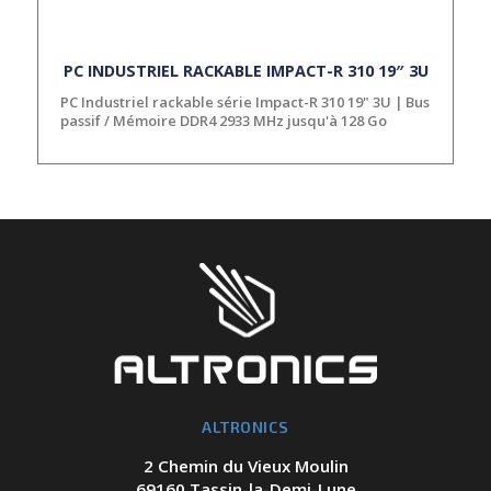
PC INDUSTRIEL RACKABLE IMPACT-R 310 19″ 3U
PC Industriel rackable série Impact-R 310 19" 3U | Bus
passif / Mémoire DDR4 2933 MHz jusqu'à 128 Go
ALTRONICS
2 Chemin du Vieux Moulin
69160 Tassin-la-Demi-Lune