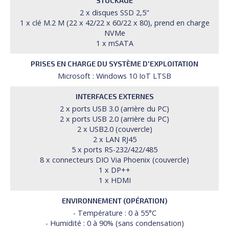
STOCKAGE
2 x disques SSD 2,5"
1 x clé M.2 M (22 x 42/22 x 60/22 x 80), prend en charge
NVMe
1 x mSATA
PRISES EN CHARGE DU SYSTÈME D'EXPLOITATION
Microsoft : Windows 10 IoT LTSB
INTERFACES EXTERNES
2 x ports USB 3.0 (arrière du PC)
2 x ports USB 2.0 (arrière du PC)
2 x USB2.0 (couvercle)
2 x LAN RJ45
5 x ports RS-232/422/485
8 x connecteurs DIO Via Phoenix (couvercle)
1 x DP++
1 x HDMI
ENVIRONNEMENT (OPÉRATION)
- Température : 0 à 55°C
- Humidité : 0 à 90% (sans condensation)