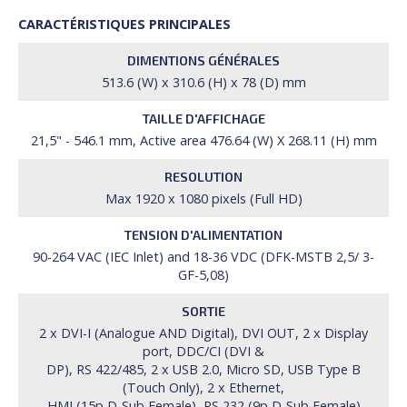
CARACTÉRISTIQUES PRINCIPALES
DIMENTIONS GÉNÉRALES
513.6 (W) x 310.6 (H) x 78 (D) mm
TAILLE D'AFFICHAGE
21,5" - 546.1 mm, Active area 476.64 (W) X 268.11 (H) mm
RESOLUTION
Max 1920 x 1080 pixels (Full HD)
TENSION D'ALIMENTATION
90-264 VAC (IEC Inlet) and 18-36 VDC (DFK-MSTB 2,5/ 3-
GF-5,08)
SORTIE
2 x DVI-I (Analogue AND Digital), DVI OUT, 2 x Display
port, DDC/CI (DVI &
DP), RS 422/485, 2 x USB 2.0, Micro SD, USB Type B
(Touch Only), 2 x Ethernet,
HMI (15p D-Sub Female), RS 232 (9p D-Sub Female)