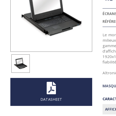
ÉCRAN
RÉFÉRE
Le mon
milieu
gamme 
d’affic
1920x1
fiabilité
Altron
MASQUE
CARACT
DATASHEET
AFFIC