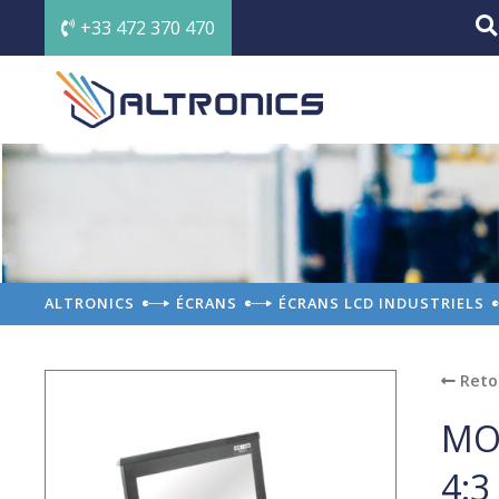
+33 472 370 470
ALTRONICS
ÉCRANS
ÉCRANS LCD INDUSTRIELS
Reto
MO
4:3