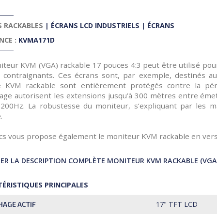
S RACKABLES
|
ÉCRANS LCD INDUSTRIELS
|
ÉCRANS
NCE :
KVMA171D
iteur KVM (VGA) rackable 17 pouces 4:3 peut être utilisé p
x contraignants. Ces écrans sont, par exemple, destinés aux
KVM rackable sont entièrement protégés contre la pénét
hage autorisent les extensions jusqu’à 300 mètres entre émet
200Hz. La robustesse du moniteur, s’expliquant par les mat
.
ics vous propose également le moniteur KVM rackable en versio
R LA DESCRIPTION COMPLÈTE MONITEUR KVM RACKABLE (VGA) 
ÉRISTIQUES PRINCIPALES
17" TFT LCD
HAGE ACTIF