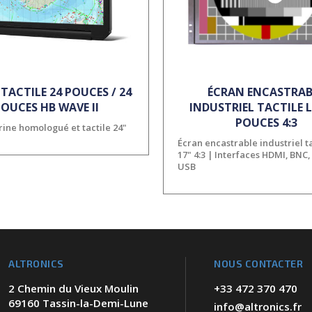
TACTILE 24 POUCES / 24
ÉCRAN ENCASTRAB
OUCES HB WAVE II
INDUSTRIEL TACTILE L
POUCES 4:3
ine homologué et tactile 24"
Écran encastrable industriel t
17" 4:3 | Interfaces HDMI, BNC,
USB
ALTRONICS
NOUS CONTACTER
2 Chemin du Vieux Moulin
+33 472 370 470
69160 Tassin-la-Demi-Lune
info@altronics.fr