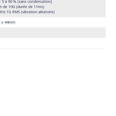
 : 5 à 90 % (sans condensation)
ion de 10G (durée de 11ms)
00Hz 1G RMS (vibration aléatoire)
m x 44mm