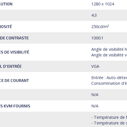
1280 x 1024
LUTION
4:3
250cd/m²
OSITÉ
1000:1
 DE CONTRASTE
Angle de visibilité 
S DE VISIBILITÉ
Angle de visibilité v
VGA
L D'ENTRÉE
Entrée : Auto-déte
CE DE COURANT
Consommation d'éne
N/A
N/A
S KVM FOURNIS
- Température de f
- Température de s