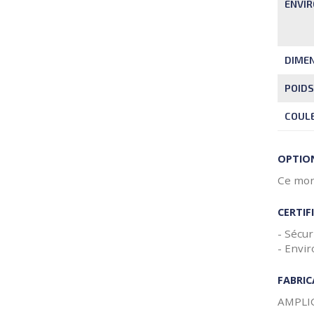
ENVI
DIMEN
POIDS
COUL
OPTIO
Ce moni
CERTIF
- Sécu
- Envi
FABRI
AMPLI