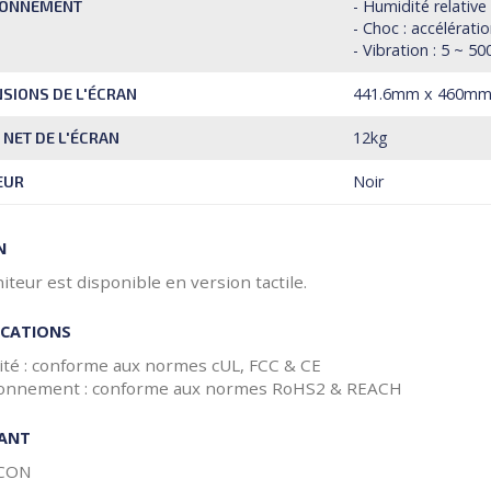
- Humidité relative
RONNEMENT
- Choc : accélérat
- Vibration : 5 ~ 5
441.6mm x 460m
SIONS DE L'ÉCRAN
12kg
 NET DE L'ÉCRAN
Noir
EUR
N
teur est disponible en version tactile.
ICATIONS
rité : conforme aux normes cUL, FCC & CE
ronnement : conforme aux normes RoHS2 & REACH
CANT
CON