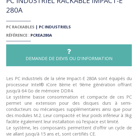
PC INDUSTRIEL RACKABLE IMPACT-E
280A
PC RACKABLES
|
PC INDUSTRIELS
RÉFÉRENCE :
PCREA280A
DEMANDE DE DEVIS OU D'INFORMATION
Les PC industriels de la série Impact-E 280A sont équipés du
processeur Intel® iCore 8ème et 9ème génération offrant
jusqu’à 64 Go de mémoire DDR4.
Le système basse consommation et compacte de ces PC
permet une extension pour des disques durs à semi-
conducteurs ou mécaniques supplémentaires ainsi que pour
des modules M.2. Leur compacité et leur poids inférieur à 3kg
facilite également leur installation où l’espace est limité.
Le système, les composants permettent d'offrir un cycle de
vie allant jusqu’à 15 ans et, sont certifiés CE.