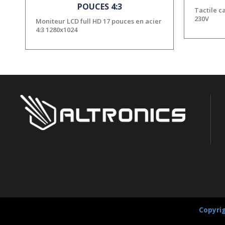
POUCES 4:3
Tactile c
230V
Moniteur LCD full HD 17 pouces en acier
4:3 1280x1024
Copyrig