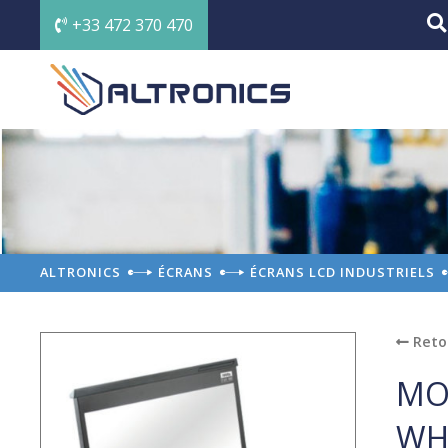
+33 472 370 470
ALTRONICS
ÉCRANS
ÉCRANS LCD INDUSTRIELS
Reto
MO
WH