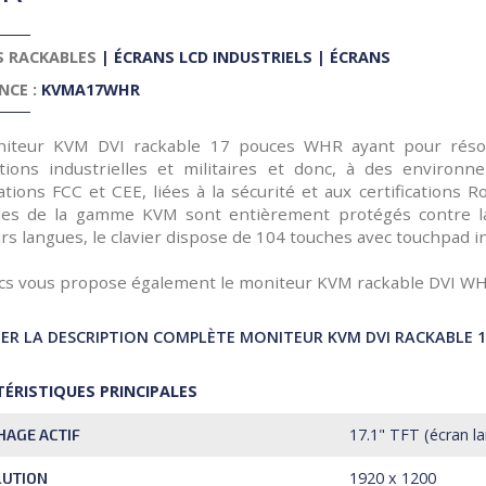
S RACKABLES
|
ÉCRANS LCD INDUSTRIELS
|
ÉCRANS
NCE :
KVMA17WHR
iteur KVM DVI rackable 17 pouces WHR ayant pour résolu
ations industrielles et militaires et donc, à des enviro
ications FCC et CEE, liées à la sécurité et aux certification
les de la gamme KVM sont entièrement protégés contre la 
rs langues, le clavier dispose de 104 touches avec touchpad 
ics vous propose également le moniteur KVM rackable DVI WH
R LA DESCRIPTION COMPLÈTE MONITEUR KVM DVI RACKABLE 
ÉRISTIQUES PRINCIPALES
17.1" TFT (écran l
HAGE ACTIF
1920 x 1200
LUTION