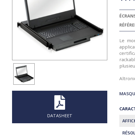
ÉCRAN
RÉFÉRE
Le mon
applic
certif
rackab
plusieu
Altron
MASQUE
CARACT
DATASHEET
AFFIC
RÉSO