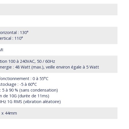
horizontal : 130°
ertical : 110°
MI
tion 100 à 240VAC, 50 / 60Hz
rgie : 48 Watt (max.), veille environ égale à 5 Watt
onctionnement : 0 à 55°C
tockage : -5 à 60°C
 : 5 à 90 % (sans condensation)
ion de 10G (durée de 11ms)
00Hz 1G RMS (vibration aléatoire)
m x 44mm