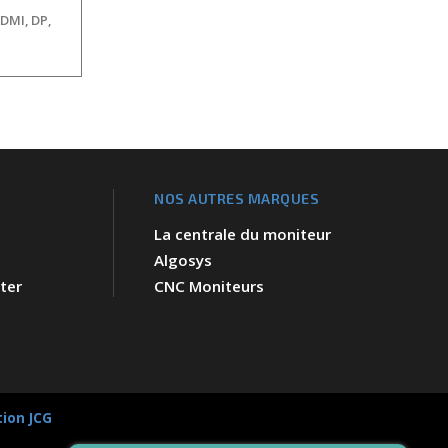
HDMI, DP,
NOS AUTRES MARQUES
La centrale du moniteur
Algosys
ter
CNC Moniteurs
tion JCG