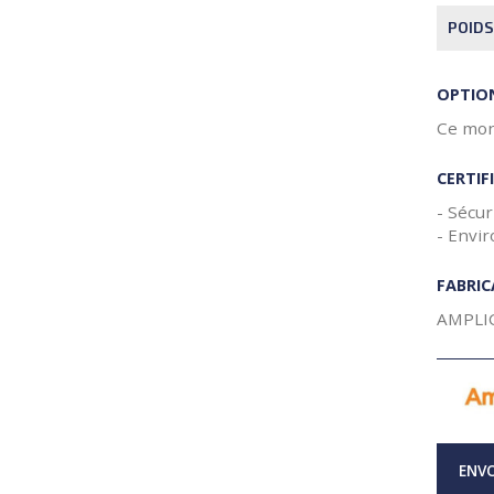
POIDS
OPTIO
Ce moni
CERTIF
- Sécu
- Envi
FABRI
AMPLI
ENVO