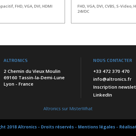
apacitif, FHD, VGA, DVI, HDMI
FHD, VGA, DVI, CVBS, S-Video, 
24VDC
ALTRONICS
NOUS CONTACTER
2 Chemin du Vieux Moulin
+33 472 370 470
69160 Tassin-la-Demi-Lune
info@altronics.fr
Lyon - France
Inscription newslet
LinkedIn
Altronics sur MisterWhat
ht 2018 Altronics - Droits réservés -
Mentions légales
-
Réalisa