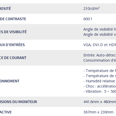
210cd/m²
OSITÉ
600:1
 DE CONTRASTE
Angle de visibilité 
S DE VISIBILITÉ
Angle de visibilité v
VGA, DVI-D et HD
UX D'ENTRÉES
Entrée: Auto-détec
CE DE COURANT
Consommation d'éne
- Température de f
- Température de s
- Humidité relative
RONNEMENT
- Choc : accélérat
- Vibration : 5 ~ 5
441.6mm x 480m
NSIONS DU MONITEUR
367mm x 230mm
ACTIVE