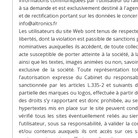
informations communiquées par l’utilisateur du fai
à sa demande et est exclusivement destiné à l'agenc
et de rectification portant sur les données le concer
info@altronics.fr
Les utilisateurs du site Web sont tenus de respecter 
libertés, dont la violation est passible de sanction
nominatives auxquelles ils accèdent, de toute colle
acte susceptible de porter atteinte à la société, à
ainsi que les textes, images animées ou non, savoir
exclusive de la société. Toute représentation to
l’autorisation expresse du Cabinet du responsabl
sanctionnée par les articles L.335-2 et suivants 
partielle des marques ou logos, effectuée à partir 
des droits s’y rapportant est donc prohibée, au sens
hypertextes mis en place sur le site peuvent conduir
vérifié tous les sites éventuellement reliés au sie
l’utilisateur, sous sa responsabilité, à valider la c
et/ou contenus auxquels ils ont accès sur ces si