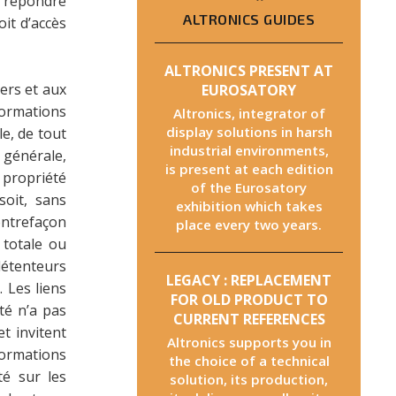
r répondre
ALTRONICS GUIDES
oit d’accès
ALTRONICS PRESENT AT
iers et aux
EUROSATORY
nformations
Altronics, integrator of
display solutions in harsh
le, de tout
industrial environments,
e générale,
is present at each edition
 propriété
of the Eurosatory
soit, sans
exhibition which takes
ontrefaçon
place every two years.
 totale ou
détenteurs
LEGACY : REPLACEMENT
. Les liens
FOR OLD PRODUCT TO
été n’a pas
CURRENT REFERENCES
t invitent
Altronics supports you in
nformations
the choice of a technical
té sur les
solution, its production,