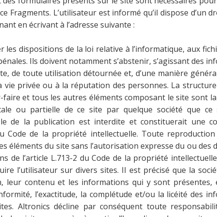
t des formulaires présents sur le site sont nécessaires pou
e Fragments. L’utilisateur est informé qu’il dispose d’un dr
nant en écrivant à l’adresse suivante :
les dispositions de la loi relative à l’informatique, aux fich
s pénales. Ils doivent notamment s’abstenir, s’agissant des i
cte, de toute utilisation détournée et, d’une manière généra
 la vie privée ou à la réputation des personnes. La structur
-faire et tous les autres éléments composant le site sont la
tale ou partielle de ce site par quelque société que ce 
e de la publication est interdite et constituerait une c
du Code de la propriété intellectuelle. Toute reproduction
des éléments du site sans l’autorisation expresse du ou des 
 de l’article L.713-2 du Code de la propriété intellectuelle
e l’utilisateur sur divers sites. Il est précisé que la soci
n, leur contenu et les informations qui y sont présentes, e
onformité, l’exactitude, la complétude et/ou la licéité des i
tes. Altronics décline par conséquent toute responsabili