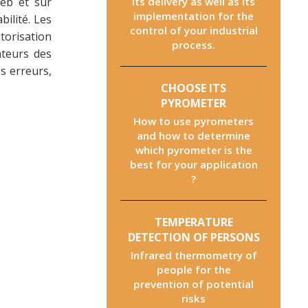
web et sur
its delivery as well as its
implementation for the
bilité. Les
control of your industrial
torisation
process.
ateurs des
s erreurs,
CHOOSE ITS
PYROMETER
How to use pyrometers
and how to determine
which pyrometer is the
best for your application
?
TEMPERATURE
DETECTION OF PERSONS
Infrared thermometry of
people for the
prevention of potential
risks