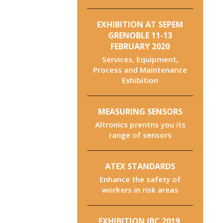
EXHIBITION AT SEPEM
GRENOBLE 11-13
FEBRUARY 2020
Services, Equipment,
Process and Maintenance
Exhibition
MEASURING SENSORS
Altronics prentns you its
range of sensors
ATEX STANDARDS
Enhance the safety of
workers in risk areas
EXHIBITION IBC 2019,